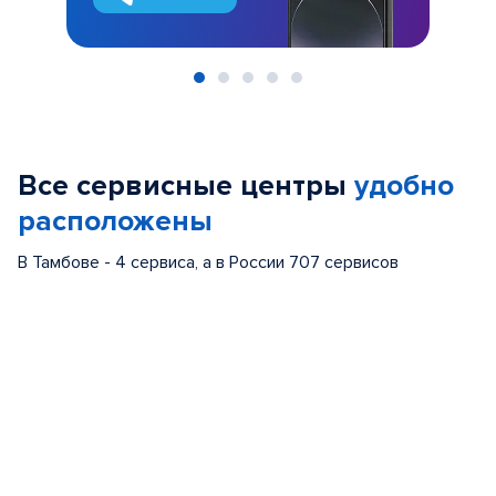
Item
1
of
Все сервисные центры
удобно
5
расположены
В Тамбове - 4 сервиса, а в России 707 сервисов