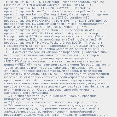
ТЕКНОЛОДЖИС КО., ЛТД.); Samsung – правообладатель Samsung
Electronics Co. Ltd. (Самсунг Электроникс Ко., Лтд.); MEIZU -
правообладатель MEIZU TECHNOLOGY CO., LTD.; Nokia -
правообладатель Nokia Corporation (Нокиа Корпорейшн); Lenovo -
правообладатель Lenovo (Beijing) Limited; Xiaomi - правообладатель
Xiaomi Inc.; ZTE - правообладатель ZTE Corporation; HTC -
правообладатель HTC CORPORATION (Эйч-Ти-Си КОРПОРЕЙШН); LG -
правообладатель LG Corp. (ЭлДжи Корп.); Philips - правообладатель
Koninklijke Philips N.V. (Конинклийке Филипс Н.В.); Sony -
правообладатель Sony Corporation (Сони Корпорейшн); ASUS -
правообладатель ASUSTeK Computer Inc. (Асустек Компьютер
Инкорпорейшн); ACER - правообладатель Acer Incorporated (Эйсер
Инкорпорейтед); DELL - правообладатель Dell Inc.(Делл Инк.); HP -
правообладатель HP Hewlett-Packard Group LLC (ЭйчПи Хьюлетт
Паккард Груп ЛЛК); Toshiba - правообладатель KABUSHIKI KAISHA
TOSHIBA, also trading as Toshiba Corporation (КАБУШИКИ КАЙША
ТОШИБА также торгующая как Тосиба Корпорейшн). Товарные знаки
используется с целью описания товара, в отношении которых
производятся услуги по ремонту сервисными центрами
«PEDANT».Услуги оказываются в неавторизованных сервисных
центрах «PEDANT», не связанными с компаниями Правообладателями
товарных знаков и/или с ее официальными представителями в
отношении товаров, которые уже были введены в гражданский
оборот в смысле статьи 1487 ГК РФ ** - время ремонта, срок гарантии
могут меняться в зависимости от модели устройства и сложности
проводимых работ Информация о соответствующих моделях и
комплектациях и их наличии, ценах, возможных выгодах и условиях
приобретения доступна в сервисных центрах Pedant.ru. Не является
публичной офертой. Оферта на сервисное обслуживание
Застрахованного имущества
— СЦ не является уполномоченной организацией продавца,
импортера, изготовителя.
— СЦ "Педант" не является авторизованным сервис центром.
— Обозначение используется не с целью индивидуализации
соответствующих услуг по ремонту и введения посетителей в
заблуждение, а с целью информирования потребителей о
предоставляемых услугах в отношении техники правообладателей.