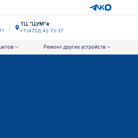
ТЦ "ЦУМ"
77
+7 (4752) 42-73-37
шетов
Ремонт
других устройств