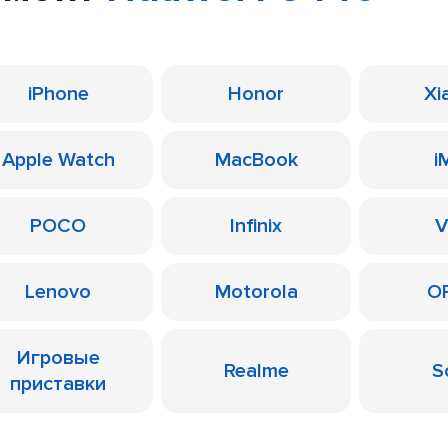
iPhone
Honor
Xi
Apple Watch
MacBook
i
POCO
Infinix
V
Lenovo
Motorola
O
Игровые
Realme
S
приставки