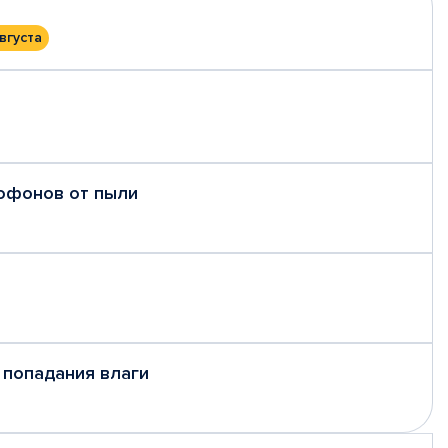
вгуста
рофонов от пыли
 попадания влаги