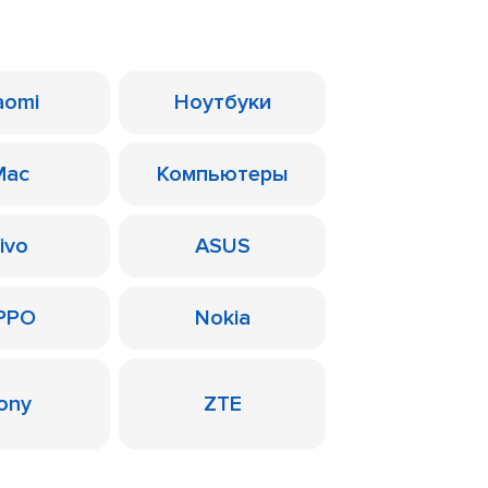
aomi
Ноутбуки
Mac
Компьютеры
ivo
ASUS
PPO
Nokia
ony
ZTE