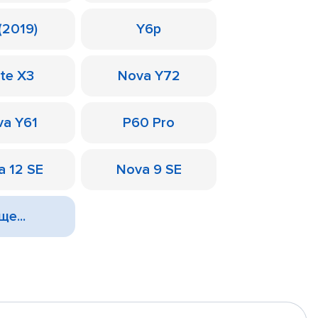
(2019)
Y6p
te X3
Nova Y72
a Y61
P60 Pro
a 12 SE
Nova 9 SE
ще...