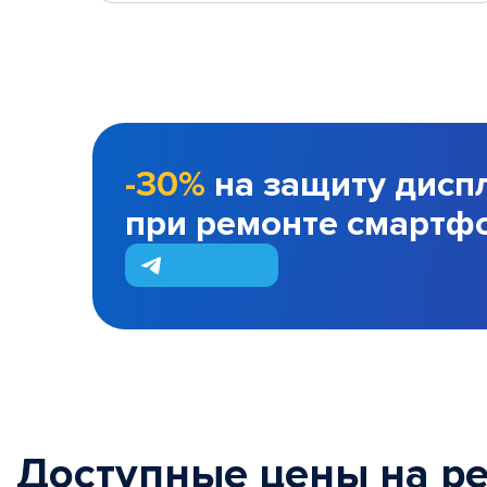
-30%
на защиту дисп
при ремонте смартф
Доступные цены на р