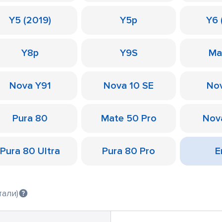
Y5 (2019)
Y5p
Y6 
Y8p
Y9S
Ma
Nova Y91
Nova 10 SE
Nov
Pura 80
Mate 50 Pro
Nov
Pura 80 Ultra
Pura 80 Pro
Е
тали)