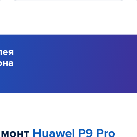
лея
она
емонт
Huawei P9 Pro