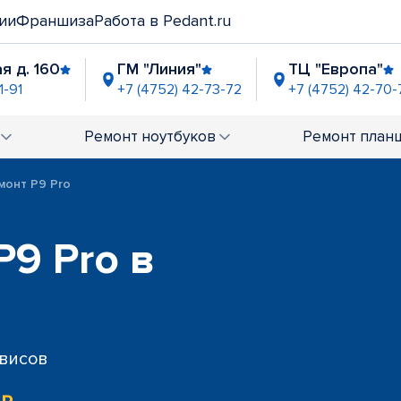
ии
Франшиза
Работа в Pedant.ru
я д. 160
ГМ "Линия"
ТЦ "Европа"
1-91
+7 (4752) 42-73-72
+7 (4752) 42-70-
Ремонт
ноутбуков
Ремонт
план
монт P9 Pro
P9 Pro в
рвисов