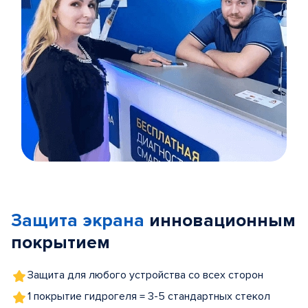
Item
1
of
Защита экрана
инновационным
5
покрытием
Защита для любого устройства со всех сторон
1 покрытие гидрогеля = 3-5 стандартных стекол