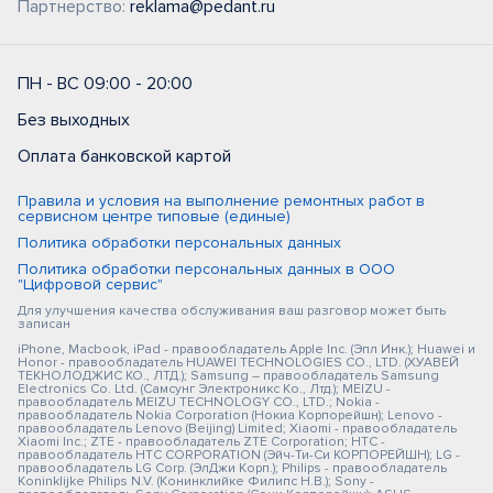
Партнерство:
reklama@pedant.ru
ПН - ВС 09:00 - 20:00
Без выходных
Оплата банковской картой
Правила и условия на выполнение ремонтных работ в
сервисном центре типовые (единые)
Политика обработки персональных данных
Политика обработки персональных данных в ООО
"Цифровой сервис"
Для улучшения качества обслуживания ваш разговор может быть
записан
iPhone, Macbook, iPad - правообладатель Apple Inc. (Эпл Инк.); Huawei и
Honor - правообладатель HUAWEI TECHNOLOGIES CO., LTD. (ХУАВЕЙ
ТЕКНОЛОДЖИС КО., ЛТД.); Samsung – правообладатель Samsung
Electronics Co. Ltd. (Самсунг Электроникс Ко., Лтд.); MEIZU -
правообладатель MEIZU TECHNOLOGY CO., LTD.; Nokia -
правообладатель Nokia Corporation (Нокиа Корпорейшн); Lenovo -
правообладатель Lenovo (Beijing) Limited; Xiaomi - правообладатель
Xiaomi Inc.; ZTE - правообладатель ZTE Corporation; HTC -
правообладатель HTC CORPORATION (Эйч-Ти-Си КОРПОРЕЙШН); LG -
правообладатель LG Corp. (ЭлДжи Корп.); Philips - правообладатель
Koninklijke Philips N.V. (Конинклийке Филипс Н.В.); Sony -