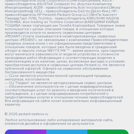
правообладатель Sony Corporation (Сони Корпорейшн); ASUS -
правообладатель ASUSTeK Computer Inc. (Асустек Компьютер
Инкорпорейшн); ACER - правообладатель Acer Incorporated (Эйсер
Инкорпорейтед); DELL - правообладатель Dell Inc.(Делл Инк.); HP -
правообладатель HP Hewlett-Packard Group LLC (ЭйчПи Хьюлетт
Паккард Груп ЛЛК); Toshiba - правообладатель KABUSHIKI KAISHA
TOSHIBA, also trading as Toshiba Corporation (КАБУШИКИ КАЙША
ТОШИБА также торгующая как Тосиба Корпорейшн). Товарные знаки
используется с целью описания товара, в отношении которых
производятся услуги по ремонту сервисными центрами
«PEDANT».Услуги оказываются в неавторизованных сервисных
центрах «PEDANT», не связанными с компаниями Правообладателями
товарных знаков и/или с ее официальными представителями в
отношении товаров, которые уже были введены в гражданский
оборот в смысле статьи 1487 ГК РФ ** - время ремонта, срок гарантии
могут меняться в зависимости от модели устройства и сложности
проводимых работ Информация о соответствующих моделях и
комплектациях и их наличии, ценах, возможных выгодах и условиях
приобретения доступна в сервисных центрах Pedant.ru. Не является
публичной офертой. Оферта на сервисное обслуживание
Застрахованного имущества
— СЦ не является уполномоченной организацией продавца,
импортера, изготовителя.
— СЦ "Педант" не является авторизованным сервис центром.
— Обозначение используется не с целью индивидуализации
соответствующих услуг по ремонту и введения посетителей в
заблуждение, а с целью информирования потребителей о
предоставляемых услугах в отношении техники правообладателей.
Вся информация на сайте носит исключительно информационный
характер.
© 2026 pedant-tambov.ru
Любое использование либо копирование материалов сайта,
элементов дизайна и оформления не допускается.