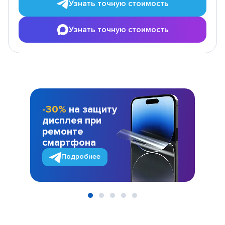
Узнать точную стоимость
Узнать точную стоимость
-30%
на защиту
дисплея при
ремонте
смартфона
Подробнее
Item
1