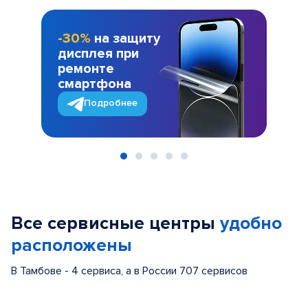
-30%
на защиту
дисплея при
ремонте
смартфона
Подробнее
Item
1
of
Все сервисные центры
удобно
5
расположены
В Тамбове - 4 сервиса, а в России 707 сервисов