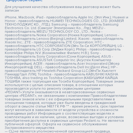
Для улучшения качества обслуживания ваш разговор может быть
записан
iPhone, Macbook, iPad - правообладатель Apple Inc. (Эпл Инк.); Huawei и
Honor - правообладатель HUAWEI TECHNOLOGIES CO., LTD. (ХУАВЕЙ
ТЕКНОЛОДЖИС КО., ЛТД.); Samsung – правообладатель Samsung
Electronics Co. Ltd. (Самсунг Электроникс Ко., Лтд.); MEIZU -
правообладатель MEIZU TECHNOLOGY CO., LTD.; Nokia -
правообладатель Nokia Corporation (Нокиа Корпорейшн); Lenovo -
правообладатель Lenovo (Beijing) Limited; Xiaomi - правообладатель
Xiaomi Inc.; ZTE - правообладатель ZTE Corporation; HTC -
правообладатель HTC CORPORATION (Эйч-Ти-Си КОРПОРЕЙШН); LG -
правообладатель LG Corp. (ЭлДжи Корп.); Philips - правообладатель
Koninklijke Philips N.V. (Конинклийке Филипс Н.В.); Sony -
правообладатель Sony Corporation (Сони Корпорейшн); ASUS -
правообладатель ASUSTeK Computer Inc. (Асустек Компьютер
Инкорпорейшн); ACER - правообладатель Acer Incorporated (Эйсер
Инкорпорейтед); DELL - правообладатель Dell Inc.(Делл Инк.); HP -
правообладатель HP Hewlett-Packard Group LLC (ЭйчПи Хьюлетт
Паккард Груп ЛЛК); Toshiba - правообладатель KABUSHIKI KAISHA
TOSHIBA, also trading as Toshiba Corporation (КАБУШИКИ КАЙША
ТОШИБА также торгующая как Тосиба Корпорейшн). Товарные знаки
используется с целью описания товара, в отношении которых
производятся услуги по ремонту сервисными центрами
«PEDANT».Услуги оказываются в неавторизованных сервисных
центрах «PEDANT», не связанными с компаниями Правообладателями
товарных знаков и/или с ее официальными представителями в
отношении товаров, которые уже были введены в гражданский
оборот в смысле статьи 1487 ГК РФ ** - время ремонта, срок гарантии
могут меняться в зависимости от модели устройства и сложности
проводимых работ Информация о соответствующих моделях и
комплектациях и их наличии, ценах, возможных выгодах и условиях
приобретения доступна в сервисных центрах Pedant.ru. Не является
публичной офертой. Оферта на сервисное обслуживание
Застрахованного имущества
— СЦ не является уполномоченной организацией продавца,