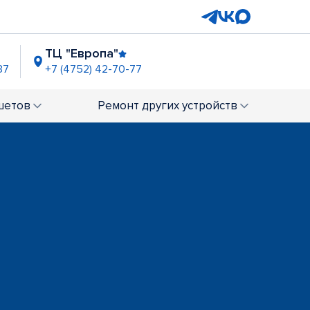
ТЦ "Европа"
37
+7 (4752) 42-70-77
шетов
Ремонт
других устройств