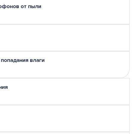
рофонов от пыли
 попадания влаги
ния