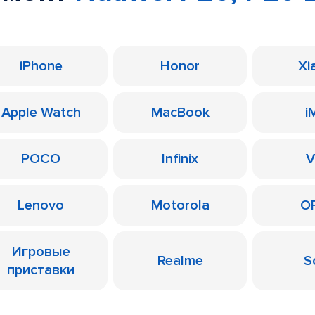
iPhone
Honor
Xi
Apple Watch
MacBook
i
POCO
Infinix
V
Lenovo
Motorola
O
Игровые
Realme
S
приставки