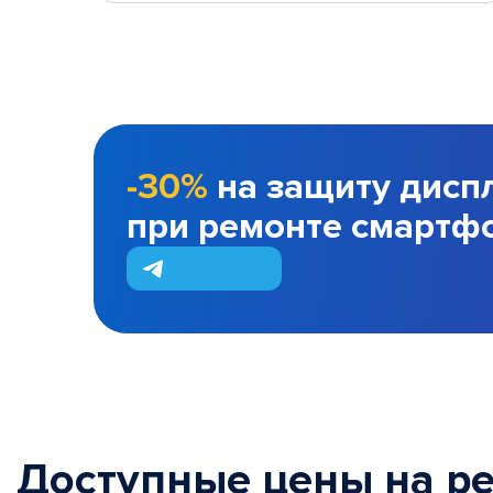
-30%
на защиту дисп
при ремонте смартф
Доступные цены на р