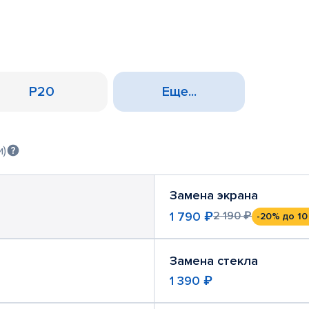
P20
Еще...
и)
Замена экрана
1 790 ₽
2 190 ₽
-20%
до 10
Замена стекла
1 390 ₽