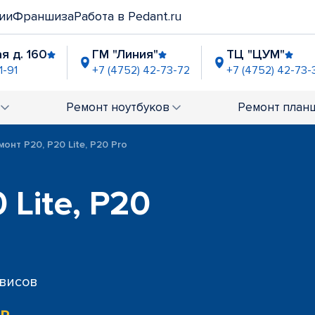
ии
Франшиза
Работа в Pedant.ru
я д. 160
ГМ "Линия"
ТЦ "ЦУМ"
1-91
+7 (4752) 42-73-72
+7 (4752) 42-73-
Ремонт
ноутбуков
Ремонт
план
монт P20, P20 Lite, P20 Pro
 Lite, P20
рвисов