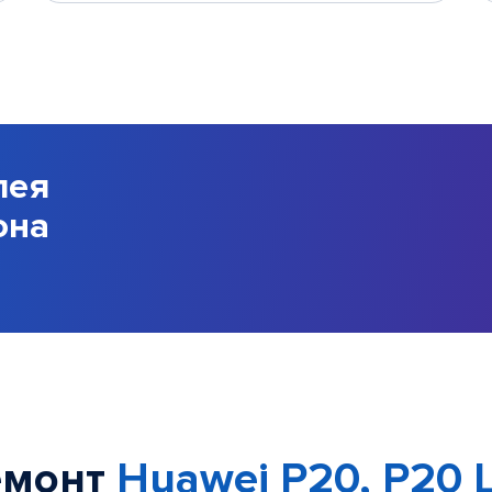
лея
она
емонт
Huawei P20, P20 L