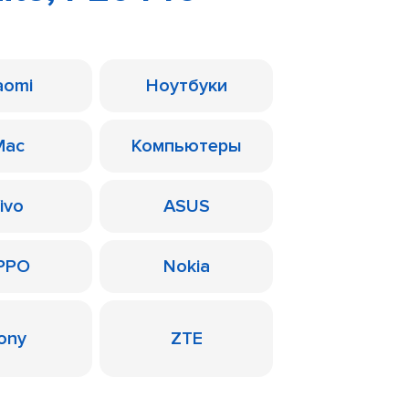
aomi
Ноутбуки
Mac
Компьютеры
ivo
ASUS
PPO
Nokia
ony
ZTE