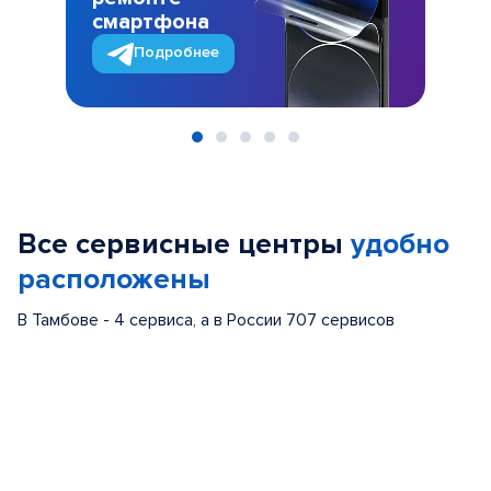
смартфона
Подробнее
Item
1
of
Все сервисные центры
удобно
5
расположены
В Тамбове - 4 сервиса, а в России 707 сервисов