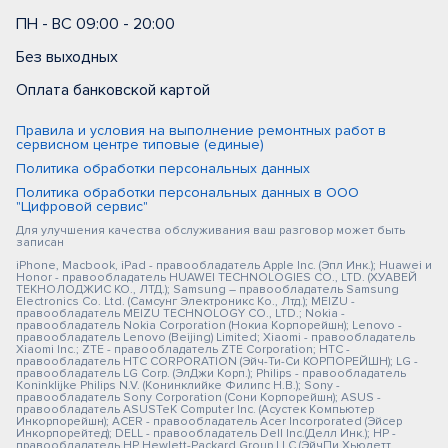
ПН - ВС 09:00 - 20:00
Без выходных
Оплата банковской картой
Правила и условия на выполнение ремонтных работ в
сервисном центре типовые (единые)
Политика обработки персональных данных
Политика обработки персональных данных в ООО
"Цифровой сервис"
Для улучшения качества обслуживания ваш разговор может быть
записан
iPhone, Macbook, iPad - правообладатель Apple Inc. (Эпл Инк.); Huawei и
Honor - правообладатель HUAWEI TECHNOLOGIES CO., LTD. (ХУАВЕЙ
ТЕКНОЛОДЖИС КО., ЛТД.); Samsung – правообладатель Samsung
Electronics Co. Ltd. (Самсунг Электроникс Ко., Лтд.); MEIZU -
правообладатель MEIZU TECHNOLOGY CO., LTD.; Nokia -
правообладатель Nokia Corporation (Нокиа Корпорейшн); Lenovo -
правообладатель Lenovo (Beijing) Limited; Xiaomi - правообладатель
Xiaomi Inc.; ZTE - правообладатель ZTE Corporation; HTC -
правообладатель HTC CORPORATION (Эйч-Ти-Си КОРПОРЕЙШН); LG -
правообладатель LG Corp. (ЭлДжи Корп.); Philips - правообладатель
Koninklijke Philips N.V. (Конинклийке Филипс Н.В.); Sony -
правообладатель Sony Corporation (Сони Корпорейшн); ASUS -
правообладатель ASUSTeK Computer Inc. (Асустек Компьютер
Инкорпорейшн); ACER - правообладатель Acer Incorporated (Эйсер
Инкорпорейтед); DELL - правообладатель Dell Inc.(Делл Инк.); HP -
правообладатель HP Hewlett-Packard Group LLC (ЭйчПи Хьюлетт