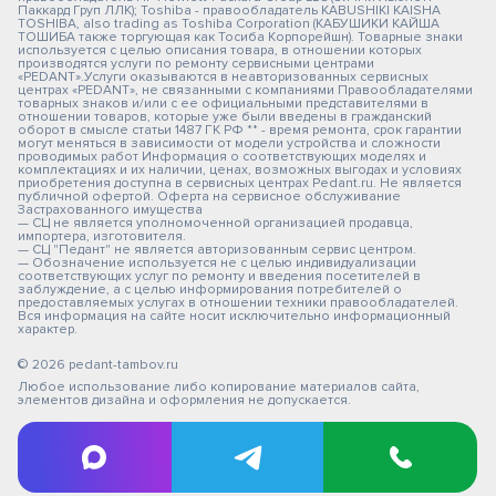
Паккард Груп ЛЛК); Toshiba - правообладатель KABUSHIKI KAISHA
TOSHIBA, also trading as Toshiba Corporation (КАБУШИКИ КАЙША
ТОШИБА также торгующая как Тосиба Корпорейшн). Товарные знаки
используется с целью описания товара, в отношении которых
производятся услуги по ремонту сервисными центрами
«PEDANT».Услуги оказываются в неавторизованных сервисных
центрах «PEDANT», не связанными с компаниями Правообладателями
товарных знаков и/или с ее официальными представителями в
отношении товаров, которые уже были введены в гражданский
оборот в смысле статьи 1487 ГК РФ ** - время ремонта, срок гарантии
могут меняться в зависимости от модели устройства и сложности
проводимых работ Информация о соответствующих моделях и
комплектациях и их наличии, ценах, возможных выгодах и условиях
приобретения доступна в сервисных центрах Pedant.ru. Не является
публичной офертой. Оферта на сервисное обслуживание
Застрахованного имущества
— СЦ не является уполномоченной организацией продавца,
импортера, изготовителя.
— СЦ "Педант" не является авторизованным сервис центром.
— Обозначение используется не с целью индивидуализации
соответствующих услуг по ремонту и введения посетителей в
заблуждение, а с целью информирования потребителей о
предоставляемых услугах в отношении техники правообладателей.
Вся информация на сайте носит исключительно информационный
характер.
© 2026 pedant-tambov.ru
Любое использование либо копирование материалов сайта,
элементов дизайна и оформления не допускается.