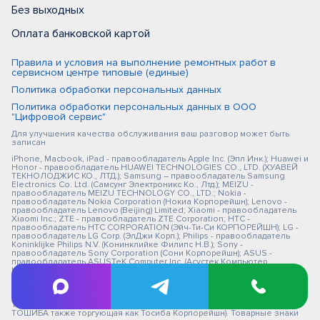
Без выходных
Оплата банковской картой
Правила и условия на выполнение ремонтных работ в
сервисном центре типовые (единые)
Политика обработки персональных данных
Политика обработки персональных данных в ООО
"Цифровой сервис"
Для улучшения качества обслуживания ваш разговор может быть
записан
iPhone, Macbook, iPad - правообладатель Apple Inc. (Эпл Инк.); Huawei и
Honor - правообладатель HUAWEI TECHNOLOGIES CO., LTD. (ХУАВЕЙ
ТЕКНОЛОДЖИС КО., ЛТД.); Samsung – правообладатель Samsung
Electronics Co. Ltd. (Самсунг Электроникс Ко., Лтд.); MEIZU -
правообладатель MEIZU TECHNOLOGY CO., LTD.; Nokia -
правообладатель Nokia Corporation (Нокиа Корпорейшн); Lenovo -
правообладатель Lenovo (Beijing) Limited; Xiaomi - правообладатель
Xiaomi Inc.; ZTE - правообладатель ZTE Corporation; HTC -
правообладатель HTC CORPORATION (Эйч-Ти-Си КОРПОРЕЙШН); LG -
правообладатель LG Corp. (ЭлДжи Корп.); Philips - правообладатель
Koninklijke Philips N.V. (Конинклийке Филипс Н.В.); Sony -
правообладатель Sony Corporation (Сони Корпорейшн); ASUS -
правообладатель ASUSTeK Computer Inc. (Асустек Компьютер
Инкорпорейшн); ACER - правообладатель Acer Incorporated (Эйсер
Инкорпорейтед); DELL - правообладатель Dell Inc.(Делл Инк.); HP -
правообладатель HP Hewlett-Packard Group LLC (ЭйчПи Хьюлетт
Паккард Груп ЛЛК); Toshiba - правообладатель KABUSHIKI KAISHA
TOSHIBA, also trading as Toshiba Corporation (КАБУШИКИ КАЙША
ТОШИБА также торгующая как Тосиба Корпорейшн). Товарные знаки