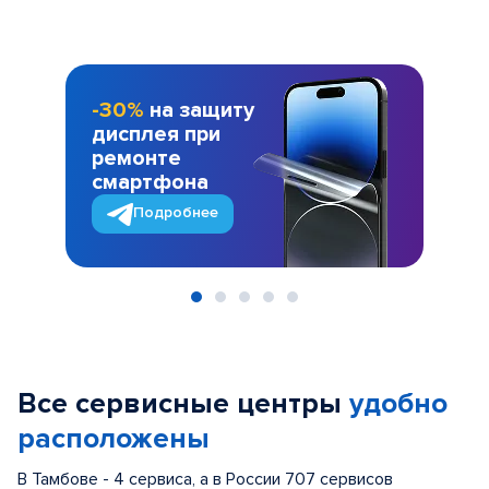
-30%
на защиту
дисплея при
ремонте
смартфона
Подробнее
Item
1
of
Все сервисные центры
удобно
5
расположены
В Тамбове - 4 сервиса, а в России 707 сервисов