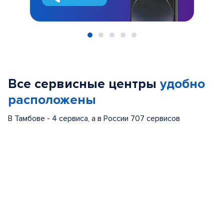
Item
1
of
Все сервисные центры
удобно
5
расположены
В Тамбове - 4 сервиса, а в России 707 сервисов