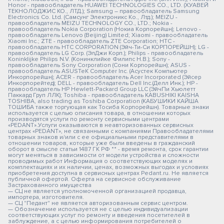
Honor - правообладатель HUAWEI TECHNOLOGIES CO., LTD. (ХУАВЕЙ
ТЕКНОЛОДЖИС КО., ЛТД.); Samsung – правообладатель Samsung
Electronics Co. Ltd. (Самсунг Электроникс Ко., Лтд.); MEIZU -
правообладатель MEIZU TECHNOLOGY CO., LTD.; Nokia -
правообладатель Nokia Corporation (Нокиа Корпорейшн); Lenovo -
правообладатель Lenovo (Beijing) Limited; Xiaomi - правообладатель
Xiaomi Inc.; ZTE - правообладатель ZTE Corporation; HTC -
правообладатель HTC CORPORATION (Эйч-Ти-Си КОРПОРЕЙШН); LG -
правообладатель LG Corp. (ЭлДжи Корп.); Philips - правообладатель
Koninklijke Philips N.V. (Конинклийке Филипс Н.В.); Sony -
правообладатель Sony Corporation (Сони Корпорейшн); ASUS -
правообладатель ASUSTeK Computer Inc. (Асустек Компьютер
Инкорпорейшн); ACER - правообладатель Acer Incorporated (Эйсер
Инкорпорейтед); DELL - правообладатель Dell Inc.(Делл Инк.); HP -
правообладатель HP Hewlett-Packard Group LLC (ЭйчПи Хьюлетт
Паккард Груп ЛЛК); Toshiba - правообладатель KABUSHIKI KAISHA
TOSHIBA, also trading as Toshiba Corporation (КАБУШИКИ КАЙША
ТОШИБА также торгующая как Тосиба Корпорейшн). Товарные знаки
используется с целью описания товара, в отношении которых
производятся услуги по ремонту сервисными центрами
«PEDANT».Услуги оказываются в неавторизованных сервисных
центрах «PEDANT», не связанными с компаниями Правообладателями
товарных знаков и/или с ее официальными представителями в
отношении товаров, которые уже были введены в гражданский
оборот в смысле статьи 1487 ГК РФ ** - время ремонта, срок гарантии
могут меняться в зависимости от модели устройства и сложности
проводимых работ Информация о соответствующих моделях и
комплектациях и их наличии, ценах, возможных выгодах и условиях
приобретения доступна в сервисных центрах Pedant.ru. Не является
публичной офертой. Оферта на сервисное обслуживание
Застрахованного имущества
— СЦ не является уполномоченной организацией продавца,
импортера, изготовителя.
— СЦ "Педант" не является авторизованным сервис центром.
— Обозначение используется не с целью индивидуализации
соответствующих услуг по ремонту и введения посетителей в
заблуждение, а с целью информирования потребителей о