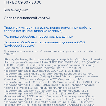
ПН - ВС 09:00 - 20:00
Без выходных
Оплата банковской картой
Правила и условия на выполнение ремонтных работ в
сервисном центре типовые (единые)
Политика обработки персональных данных
Политика обработки персональных данных в ООО
"Цифровой сервис"
Для улучшения качества обслуживания ваш разговор может быть
записан
iPhone, Macbook, iPad - правообладатель Apple Inc. (Эпл Инк.); Huawei и
Honor - правообладатель HUAWEI TECHNOLOGIES CO., LTD. (ХУАВЕЙ
ТЕКНОЛОДЖИС КО., ЛТД.); Samsung – правообладатель Samsung
Electronics Co. Ltd. (Самсунг Электроникс Ко., Лтд.); MEIZU -
правообладатель MEIZU TECHNOLOGY CO., LTD.; Nokia -
правообладатель Nokia Corporation (Нокиа Корпорейшн); Lenovo -
правообладатель Lenovo (Beijing) Limited; Xiaomi - правообладатель
Xiaomi Inc.; ZTE - правообладатель ZTE Corporation; HTC -
правообладатель HTC CORPORATION (Эйч-Ти-Си КОРПОРЕЙШН); LG -
правообладатель LG Corp. (ЭлДжи Корп.); Philips - правообладатель
Koninklijke Philips N.V. (Конинклийке Филипс Н.В.); Sony -
правообладатель Sony Corporation (Сони Корпорейшн); ASUS -
правообладатель ASUSTeK Computer Inc. (Асустек Компьютер
Инкорпорейшн); ACER - правообладатель Acer Incorporated (Эйсер
Инкорпорейтед); DELL - правообладатель Dell Inc.(Делл Инк.); HP -
правообладатель HP Hewlett-Packard Group LLC (ЭйчПи Хьюлетт
Паккард Груп ЛЛК); Toshiba - правообладатель KABUSHIKI KAISHA