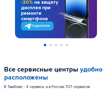
-30%
на защиту
дисплея при
ремонте
смартфона
Подробнее
Item
1
of
Все сервисные центры
удобно
5
расположены
В Тамбове - 4 сервиса, а в России 707 сервисов