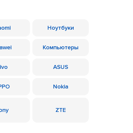
aomi
Ноутбуки
awei
Компьютеры
ivo
ASUS
PPO
Nokia
ony
ZTE