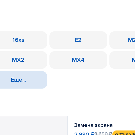
16xs
E2
M2
MX2
MX4
Еще...
Замена экрана
2 990 ₽
3 690 ₽
-20%
до 1