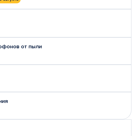
рофонов от пыли
ния