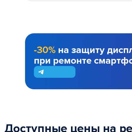
-30%
на защиту дисп
при ремонте смартф
Доступные цены на р