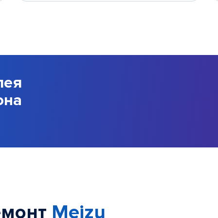
лея
она
емонт
Meizu