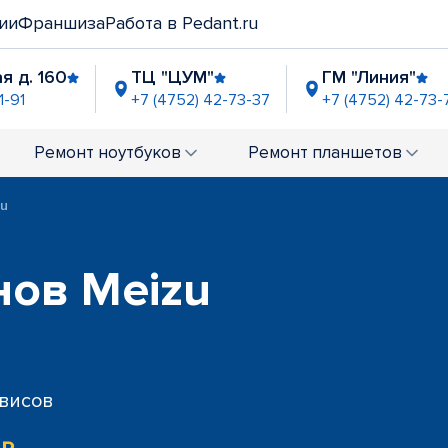
ии
Франшиза
Работа в Pedant.ru
я д. 160
ТЦ "ЦУМ"
ГМ "Линия"
1-91
+7 (4752) 42-73-37
+7 (4752) 42-73-
Ремонт
ноутбуков
Ремонт
планшетов
zu
нов Meizu
рвисов