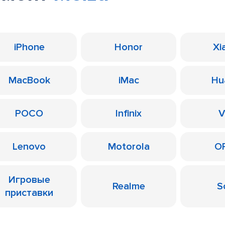
iPhone
Honor
Xi
MacBook
iMac
Hu
POCO
Infinix
V
Lenovo
Motorola
O
Игровые
Realme
S
приставки