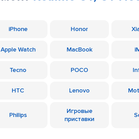
iPhone
Honor
Xi
Apple Watch
MacBook
i
Tecno
POCO
In
HTC
Lenovo
Mot
Игровые
Philips
S
приставки