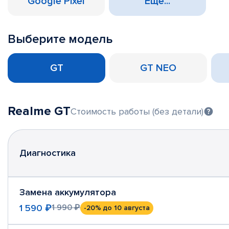
Google Pixel
Еще...
Выберите модель
GT
GT NEO
Realme GT
Стоимость работы (без детали)
Диагностика
Замена аккумулятора
1 590 ₽
1 990 ₽
-20%
до 10 августа