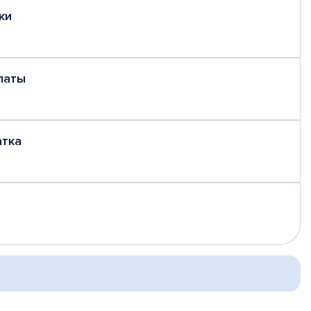
ки
латы
атка