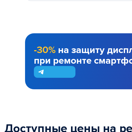
-30%
на защиту дисп
при ремонте смартф
Доступные цены на р