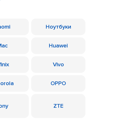
aomi
Ноутбуки
Mac
Huawei
finix
Vivo
orola
OPPO
ony
ZTE