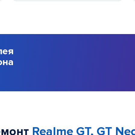
лея
она
емонт
Realme GT, GT Ne